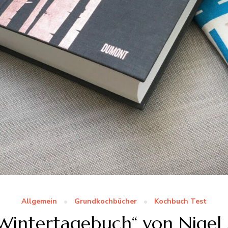
Allgemein
Grundkochbücher
Kochbuch Test
Wintertagebuch“ von Nigel 